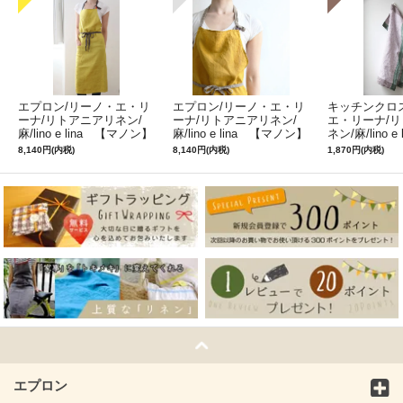
エプロン/リーノ・エ・リ
エプロン/リーノ・エ・リ
キッチンクロ
ーナ/リトアニアリネン/
ーナ/リトアニアリネン/
エ・リーナ/
麻/lino e lina 【マノン】
麻/lino e lina 【マノン】
ネン/麻/lino e
ミモザ
サフランイエロー
ルフィ】パー
8,140円(内税)
8,140円(内税)
1,870円(内税)
ン
エプロン