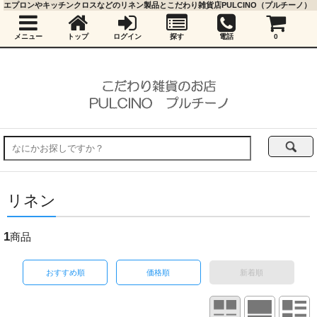
エプロンやキッチンクロスなどのリネン製品とこだわり雑貨店PULCINO（プルチーノ）
メニュー
トップ
ログイン
探す
電話
0
リネン
1
商品
おすすめ順
価格順
新着順