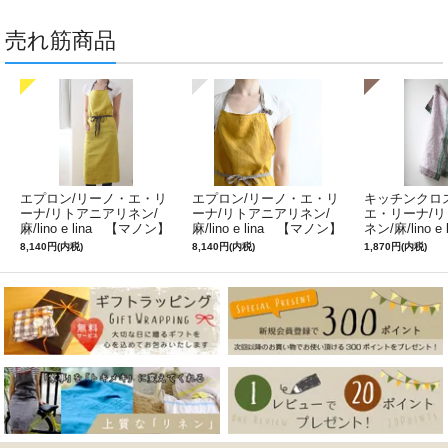
売れ筋商品
エプロン/リーノ・エ・リ
エプロン/リーノ・エ・リ
キッチンクロ
ーナ/リトアニアリネン/
ーナ/リトアニアリネン/
エ・リーナ/
麻/lino e lina 【マノン】
麻/lino e lina 【マノン】
ネン/麻/lino e
ミモザ
サフランイエロー
ルフィ】パー
8,140円(内税)
8,140円(内税)
1,870円(内税)
ン