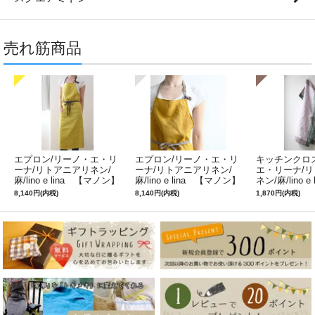
売れ筋商品
エプロン/リーノ・エ・リ
エプロン/リーノ・エ・リ
キッチンクロ
ーナ/リトアニアリネン/
ーナ/リトアニアリネン/
エ・リーナ/
麻/lino e lina 【マノン】
麻/lino e lina 【マノン】
ネン/麻/lino e
ミモザ
サフランイエロー
ルフィ】パー
8,140円(内税)
8,140円(内税)
1,870円(内税)
ン