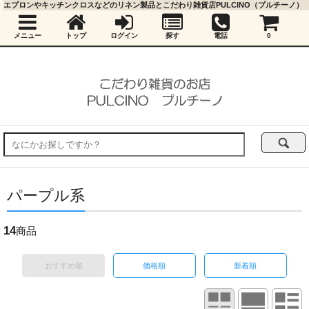
エプロンやキッチンクロスなどのリネン製品とこだわり雑貨店PULCINO（プルチーノ）
メニュー
トップ
ログイン
探す
電話
0
パープル系
14
商品
おすすめ順
価格順
新着順