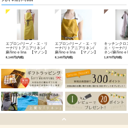
エプロン/リーノ・エ・リ
エプロン/リーノ・エ・リ
キッチンクロ
ーナ/リトアニアリネン/
ーナ/リトアニアリネン/
エ・リーナ/
麻/lino e lina 【マノン】
麻/lino e lina 【マノン】
ネン/麻/lino e
ミモザ
サフランイエロー
ルフィ】パー
8,140円(内税)
8,140円(内税)
1,870円(内税)
ン