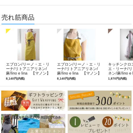
売れ筋商品
エプロン/リーノ・エ・リ
エプロン/リーノ・エ・リ
キッチンクロ
ーナ/リトアニアリネン/
ーナ/リトアニアリネン/
エ・リーナ/
麻/lino e lina 【マノン】
麻/lino e lina 【マノン】
ネン/麻/lino e
ミモザ
サフランイエロー
ルフィ】パー
8,140円(内税)
8,140円(内税)
1,870円(内税)
ン