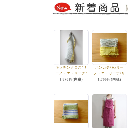
キッチンクロス/リ
ハンカチ/麻/リー
ーノ・エ・リーナ/
ノ・エ・リーナ/リ
リトアニアリネン/
トアニアリネン/lino
1,870円(内税)
1,760円(内税)
麻/lino e lina 【デ
e lina 【デルフ
ルフィ】グリーンイ
ィ】グリーンイエロ
エロー
ー