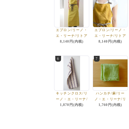
エプロン/リーノ・
エプロン/リーノ・
エ・リーナ/リトア
エ・リーナ/リトア
ニアリネン/麻/lino
8,140円(内税)
ニアリネン/麻/lino
8,140円(内税)
e lina 【マノン】
e lina 【マノン】
ミモザ
サフランイエロー
6
7
キッチンクロス/リ
ハンカチ/麻/リー
ーノ・エ・リーナ/
ノ・エ・リーナ/リ
キリトアニアリネ
1,870円(内税)
トアニアリネン/lino
1,760円(内税)
ン/麻/lino e lina
e lina 【アップル
【リーニュ】ドゥ
グリーン】