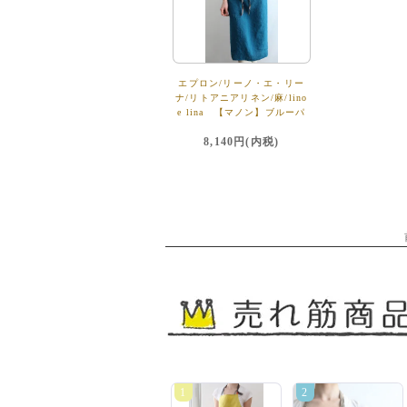
エプロン/リーノ・エ・リー
ナ/リトアニアリネン/麻/lino
e lina 【マノン】ブルーパ
ヴォーネ
8,140円(内税)
1
2