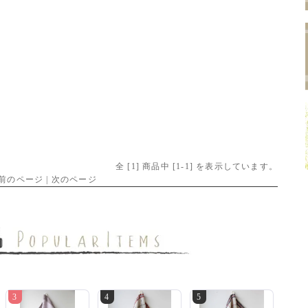
全 [
1
] 商品中 [
1
-
1
] を表示しています。
前のページ | 次のページ
3
4
5