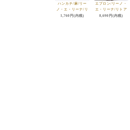
ハンカチ/麻/リー
エプロン/リーノ・
ノ・エ・リーナ/リ
エ・リーナ/リトア
トアニアリネン/lino
ニアリネン/麻/lino
1,760円(内税)
8,690円(内税)
e lina 【フェリー
e lina 【ミラ】マ
チェ】グリーン
ジェンタ