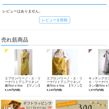
レビューはありません。
レビューを投稿
売れ筋商品
エプロン/リーノ・エ・リ
エプロン/リーノ・エ・リ
キッチンクロ
ーナ/リトアニアリネン/
ーナ/リトアニアリネン/
エ・リーナ/
麻/lino e lina 【マノン】
麻/lino e lina 【マノン】
ネン/麻/lino e
ミモザ
サフランイエロー
ルフィ】パー
8,140円(内税)
8,140円(内税)
1,870円(内税)
ン