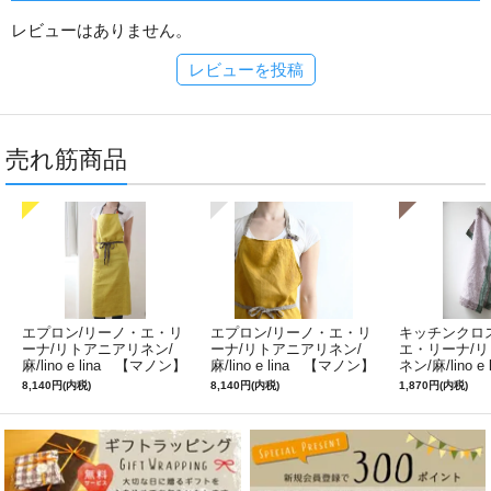
レビューはありません。
レビューを投稿
売れ筋商品
エプロン/リーノ・エ・リ
エプロン/リーノ・エ・リ
キッチンクロ
ーナ/リトアニアリネン/
ーナ/リトアニアリネン/
エ・リーナ/
麻/lino e lina 【マノン】
麻/lino e lina 【マノン】
ネン/麻/lino e
ミモザ
サフランイエロー
ルフィ】パー
8,140円(内税)
8,140円(内税)
1,870円(内税)
ン