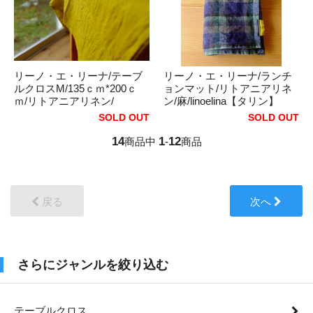
リーノ・エ・リーナ/テーブ
リーノ・エ・リーナ/ランチ
ルクロスM/135ｃｍ*200ｃ
ョンマット/リトアニアリネ
ｍ/リトアニアリネン/
ン/麻/linoelina【タリン】
麻/linoelina【マノン】サフラ
SOLD OUT
SOLD OUT
ンイエロー
14
1
12
商品中
-
商品
戻る
次へ
さらにジャンルを絞り込む
テーブルクロス