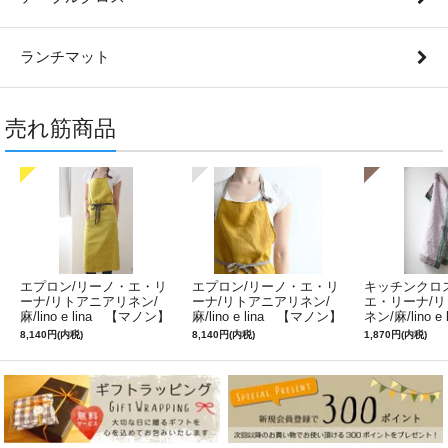
ランチマット
売れ筋商品
エプロン/リーノ・エ・リ
エプロン/リーノ・エ・リ
キッチンクロ
ーナ/リトアニアリネン/
ーナ/リトアニアリネン/
エ・リーナ/
麻/lino e lina 【マノン】
麻/lino e lina 【マノン】
ネン/麻/lino e
ミモザ
サフランイエロー
ルフィ】パー
8,140円(内税)
8,140円(内税)
1,870円(内税)
ン