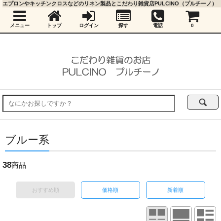
エプロンやキッチンクロスなどのリネン製品とこだわり雑貨店PULCINO（プルチーノ）
メニュー
トップ
ログイン
探す
電話
0
ブルー系
38
商品
おすすめ順
価格順
新着順