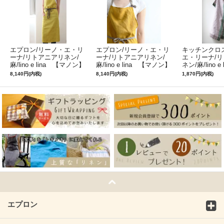
エプロン/リーノ・エ・リ
エプロン/リーノ・エ・リ
キッチンクロ
ーナ/リトアニアリネン/
ーナ/リトアニアリネン/
エ・リーナ/
麻/lino e lina 【マノン】
麻/lino e lina 【マノン】
ネン/麻/lino e
ミモザ
サフランイエロー
ルフィ】パー
8,140円(内税)
8,140円(内税)
1,870円(内税)
ン
エプロン