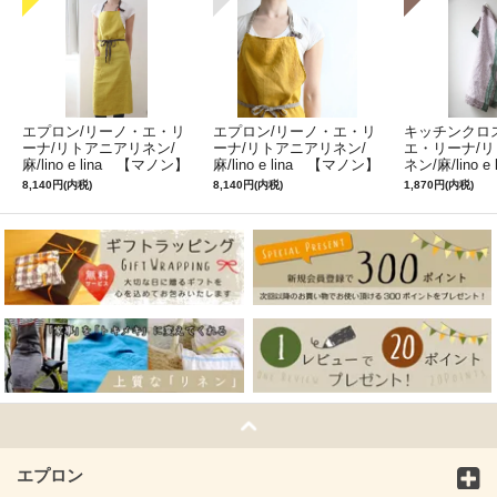
エプロン/リーノ・エ・リ
エプロン/リーノ・エ・リ
キッチンクロ
ーナ/リトアニアリネン/
ーナ/リトアニアリネン/
エ・リーナ/
麻/lino e lina 【マノン】
麻/lino e lina 【マノン】
ネン/麻/lino e
ミモザ
サフランイエロー
ルフィ】パー
8,140円(内税)
8,140円(内税)
1,870円(内税)
ン
エプロン