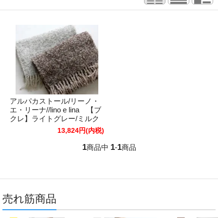
アルパカストール/リーノ・
エ・リーナ//lino e lina 【ブ
クレ】ライトグレー/ミルク
ココア
13,824円(内税)
1
1
1
商品中
-
商品
売れ筋商品