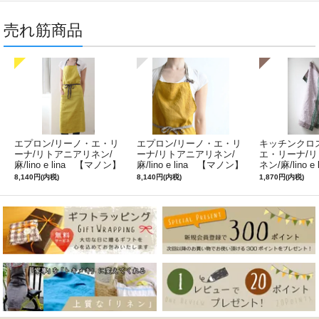
売れ筋商品
エプロン/リーノ・エ・リ
エプロン/リーノ・エ・リ
キッチンクロ
ーナ/リトアニアリネン/
ーナ/リトアニアリネン/
エ・リーナ/
麻/lino e lina 【マノン】
麻/lino e lina 【マノン】
ネン/麻/lino e
ミモザ
サフランイエロー
ルフィ】パー
8,140円(内税)
8,140円(内税)
1,870円(内税)
ン