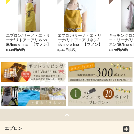
エプロン/リーノ・エ・リ
エプロン/リーノ・エ・リ
キッチンクロ
ーナ/リトアニアリネン/
ーナ/リトアニアリネン/
エ・リーナ/
麻/lino e lina 【マノン】
麻/lino e lina 【マノン】
ネン/麻/lino e
ミモザ
サフランイエロー
ルフィ】パー
8,140円(内税)
8,140円(内税)
1,870円(内税)
ン
エプロン