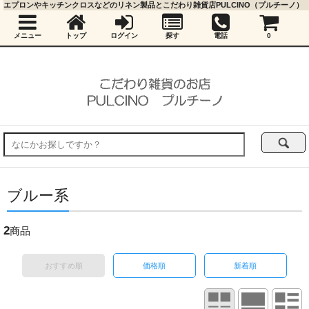
エプロンやキッチンクロスなどのリネン製品とこだわり雑貨店PULCINO（プルチーノ）
メニュー
トップ
ログイン
探す
電話
0
ブルー系
2
商品
おすすめ順
価格順
新着順