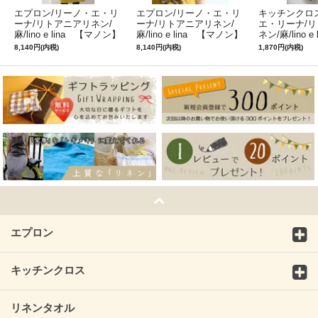
エプロン/リーノ・エ・リ
エプロン/リーノ・エ・リ
キッチンクロ
ーナ/リトアニアリネン/
ーナ/リトアニアリネン/
エ・リーナ/
麻/lino e lina 【マノン】
麻/lino e lina 【マノン】
ネン/麻/lino e
ミモザ
サフランイエロー
ルフィ】パー
8,140円(内税)
8,140円(内税)
1,870円(内税)
ン
エプロン
キッチンクロス
リネンタオル