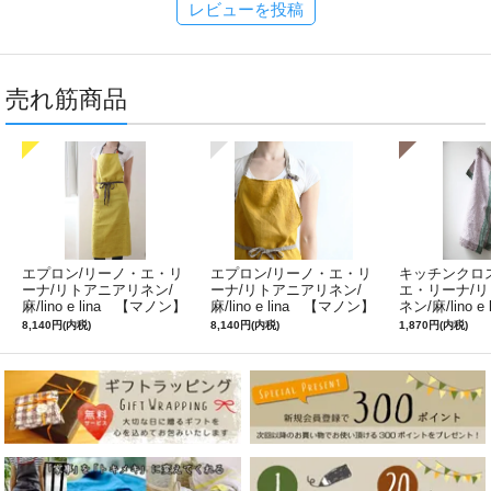
レビューを投稿
売れ筋商品
エプロン/リーノ・エ・リ
エプロン/リーノ・エ・リ
キッチンクロ
ーナ/リトアニアリネン/
ーナ/リトアニアリネン/
エ・リーナ/
麻/lino e lina 【マノン】
麻/lino e lina 【マノン】
ネン/麻/lino e
ミモザ
サフランイエロー
ルフィ】パー
8,140円(内税)
8,140円(内税)
1,870円(内税)
ン