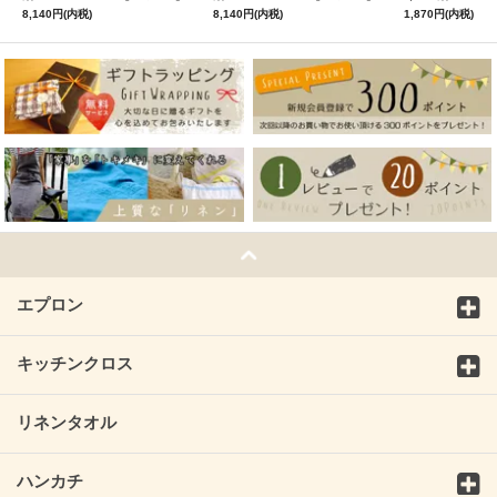
ミモザ
サフランイエロー
ルフィ】パー
8,140円(内税)
8,140円(内税)
1,870円(内税)
ン
エプロン
キッチンクロス
リネンタオル
ハンカチ