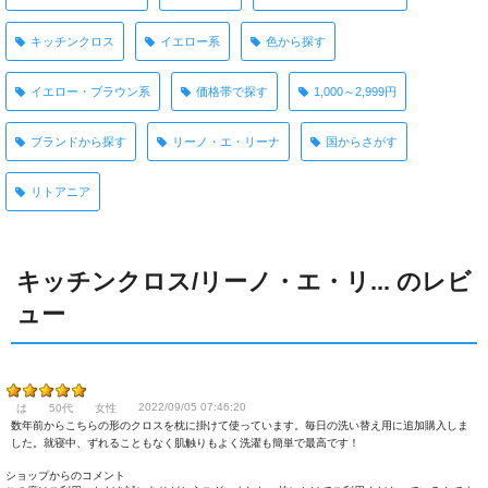
キッチンクロス
イエロー系
色から探す
イエロー・ブラウン系
価格帯で探す
1,000～2,999円
ブランドから探す
リーノ・エ・リーナ
国からさがす
リトアニア
キッチンクロス/リーノ・エ・リ... のレビ
ュー
2022/09/05 07:46:20
は
50代
女性
数年前からこちらの形のクロスを枕に掛けて使っています。毎日の洗い替え用に追加購入しま
した。就寝中、ずれることもなく肌触りもよく洗濯も簡単で最高です！
ショップからのコメント