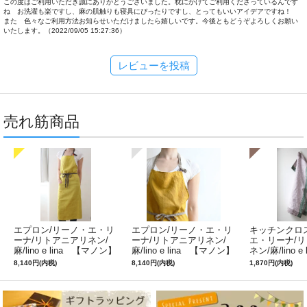
この度はご利用いただき誠にありがとうございました。枕にかけてご利用くださっているんです
ね お洗濯も楽ですし、麻の肌触りも寝具にぴったりですし、とってもいいアイデアですね！
また 色々なご利用方法お知らせいただけましたら嬉しいです。今後ともどうぞよろしくお願い
いたします。（2022/09/05 15:27:36）
レビューを投稿
売れ筋商品
エプロン/リーノ・エ・リ
エプロン/リーノ・エ・リ
キッチンクロ
ーナ/リトアニアリネン/
ーナ/リトアニアリネン/
エ・リーナ/
麻/lino e lina 【マノン】
麻/lino e lina 【マノン】
ネン/麻/lino e
ミモザ
サフランイエロー
ルフィ】パー
8,140円(内税)
8,140円(内税)
1,870円(内税)
ン