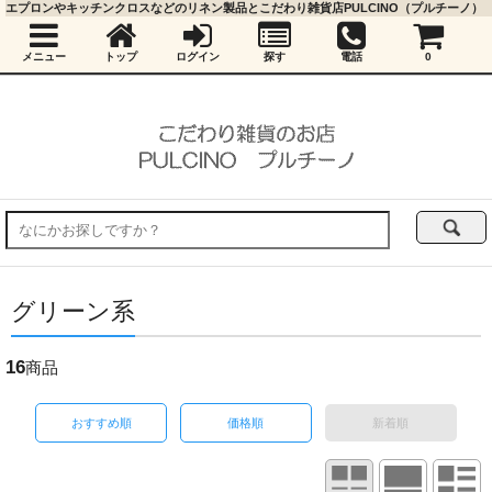
エプロンやキッチンクロスなどのリネン製品とこだわり雑貨店PULCINO（プルチーノ）
メニュー
トップ
ログイン
探す
電話
0
グリーン系
16
商品
おすすめ順
価格順
新着順