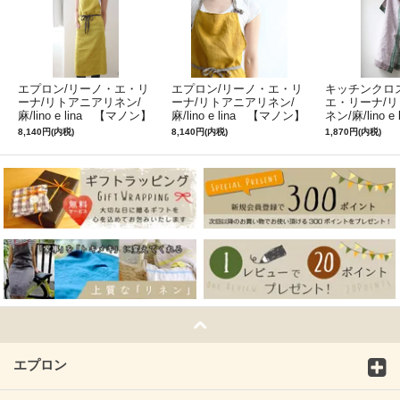
エプロン/リーノ・エ・リ
エプロン/リーノ・エ・リ
キッチンクロ
ーナ/リトアニアリネン/
ーナ/リトアニアリネン/
エ・リーナ/
麻/lino e lina 【マノン】
麻/lino e lina 【マノン】
ネン/麻/lino e
ミモザ
サフランイエロー
ルフィ】パー
8,140円(内税)
8,140円(内税)
1,870円(内税)
ン
エプロン