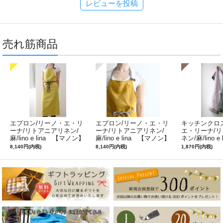
レビューを投稿
売れ筋商品
エプロン/リーノ・エ・リ
エプロン/リーノ・エ・リ
キッチンクロ
ーナ/リトアニアリネン/
ーナ/リトアニアリネン/
エ・リーナ/
麻/lino e lina 【マノン】
麻/lino e lina 【マノン】
ネン/麻/lino e
ミモザ
サフランイエロー
ルフィ】パー
8,140円(内税)
8,140円(内税)
1,870円(内税)
ン