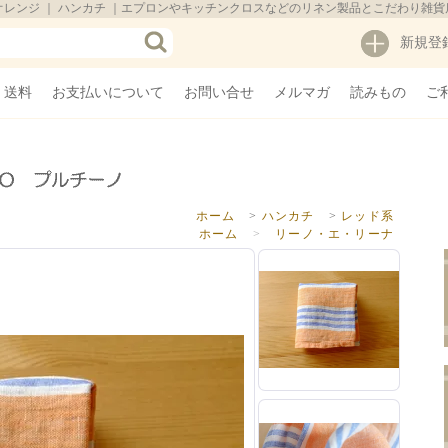
ーチェ】オレンジ ｜ ハンカチ ｜エプロンやキッチンクロスなどのリネン製品とこだわり雑貨
新規登
・送料
お支払いについて
お問い合せ
メルマガ
読みもの
ご
ホーム
>
ハンカチ
>
レッド系
ホーム
>
リーノ・エ・リーナ
ホーム
>
色から探す
>
オレンジ・レッド系
ホーム
>
価格帯で探す
>
1,000～2,999円
ホーム
>
ブランドから探す
>
リーノ・エ・リーナ
ホーム
>
国からさがす
>
リトアニア