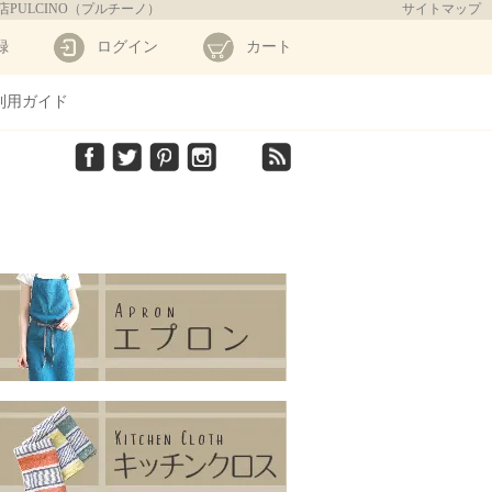
店PULCINO（プルチーノ）
サイトマップ
録
ログイン
カート
利用ガイド