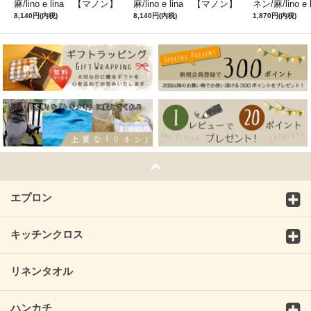
麻/lino e lina 【マノン】
麻/lino e lina 【マノン】
ネン/麻/lino e
ミモザ
サフランイエロー
ルフィ】パー
8,140円(内税)
8,140円(内税)
1,870円(内税)
ン
エプロン
キッチンクロス
リネンタオル
ハンカチ