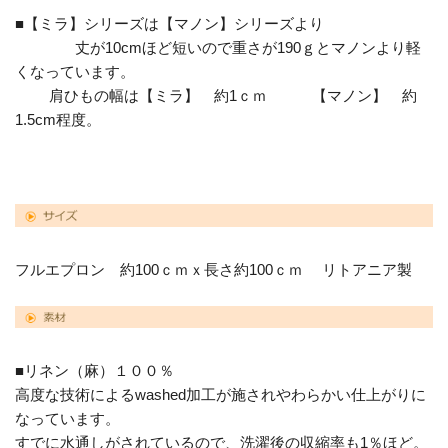
■【ミラ】シリーズは【マノン】シリーズより
丈が10cmほど短いので重さが190ｇとマノンより軽
くなっています。
肩ひもの幅は【ミラ】 約1ｃｍ 【マノン】 約
1.5cm程度。
フルエプロン 約100ｃｍｘ長さ約100ｃｍ リトアニア製
■リネン（麻）１００％
高度な技術によるwashed加工が施されやわらかい仕上がりに
なっています。
すでに水通しがされているので、洗濯後の収縮率も1％ほど。