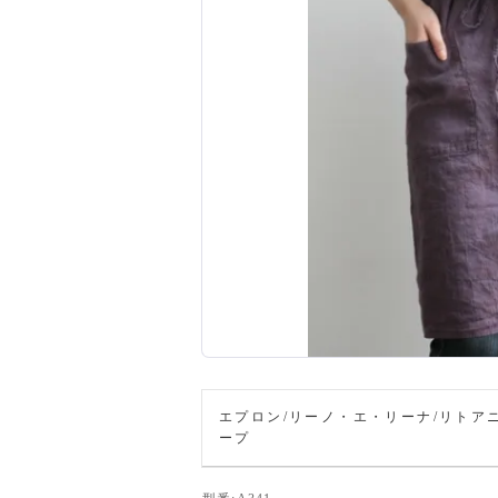
エプロン/リーノ・エ・リーナ/リトアニア
ープ