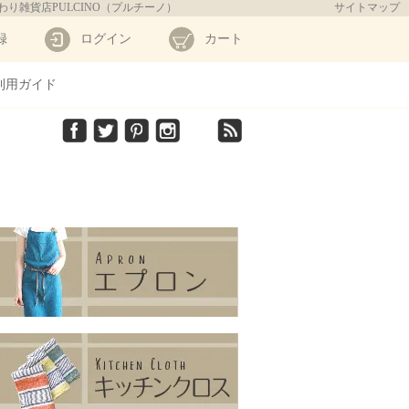
わり雑貨店PULCINO（プルチーノ）
サイトマップ
録
ログイン
カート
利用ガイド