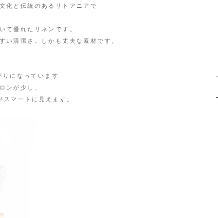
文化と伝統のあるリトアニアで
いて優れたリネンです。
すい清潔さ。しかも丈夫な素材です。
がりになっています
ロンが少し、
がスマートに見えます。