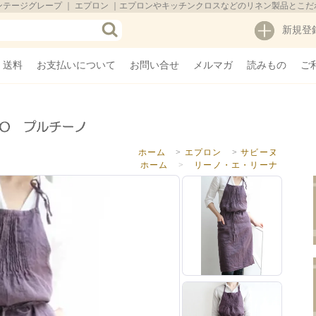
ヌ】ヴィンテージグレープ ｜ エプロン ｜エプロンやキッチンクロスなどのリネン製品とこだ
新規登
・送料
お支払いについて
お問い合せ
メルマガ
読みもの
ご
ホーム
>
エプロン
>
サビーヌ
ホーム
>
リーノ・エ・リーナ
ホーム
>
リーノ・エ・リーナ
>
エプロン
>
パープル系
ホーム
>
エプロン
>
パープル系
ホーム
>
色から探す
>
パープル系
ホーム
>
価格帯で探す
>
5,000～9,999円
ホーム
>
ブランドから探す
>
リーノ・エ・リーナ
ホーム
>
国からさがす
>
リトアニア