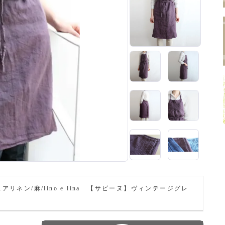
リネン/麻/lino e lina 【サビーヌ】ヴィンテージグレ