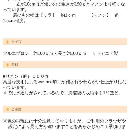
丈が10cmほど短いので重さが190ｇとマノンより軽くな
っています。
肩ひもの幅は【ミラ】 約1ｃｍ 【マノン】 約
1.5cm程度。
フルエプロン 約100ｃｍｘ長さ約100ｃｍ リトアニア製
■リネン（麻）１００％
高度な技術によるwashed加工が施されやわらかい仕上がりにな
っています。
すでに水通しがされているので、洗濯後の収縮率も1％ほど。
※色の再現には十分注意しておりますが、 ご利用のブラウザや
設定により見え方が違いますことをあらかじめご了承頂けま