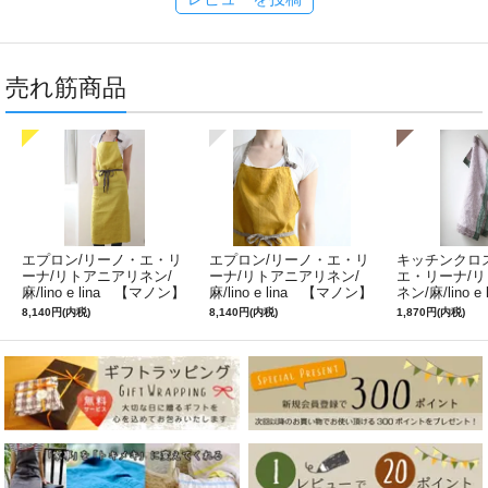
売れ筋商品
エプロン/リーノ・エ・リ
エプロン/リーノ・エ・リ
キッチンクロ
ーナ/リトアニアリネン/
ーナ/リトアニアリネン/
エ・リーナ/
麻/lino e lina 【マノン】
麻/lino e lina 【マノン】
ネン/麻/lino e
ミモザ
サフランイエロー
ルフィ】パー
8,140円(内税)
8,140円(内税)
1,870円(内税)
ン