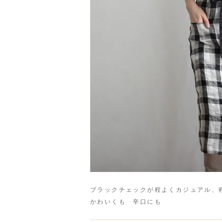
ブラックチェックが程よくカジュアル、
かわいくも 辛口にも