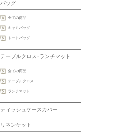
バッグ
全ての商品
キャミバッグ
トートバッグ
テーブルクロス･ランチマット
全ての商品
テーブルクロス
ランチマット
ティッシュケースカバー
リネンケット