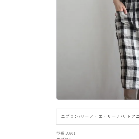
エプロン/リーノ・エ・リーナ/リトアニアリ
型番:A601