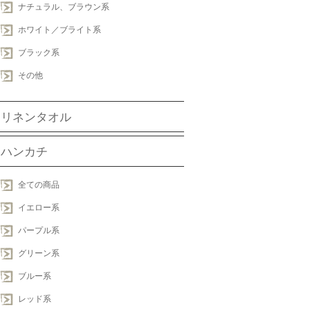
ナチュラル、ブラウン系
ホワイト／ブライト系
ブラック系
その他
リネンタオル
ハンカチ
全ての商品
イエロー系
パープル系
グリーン系
ブルー系
レッド系