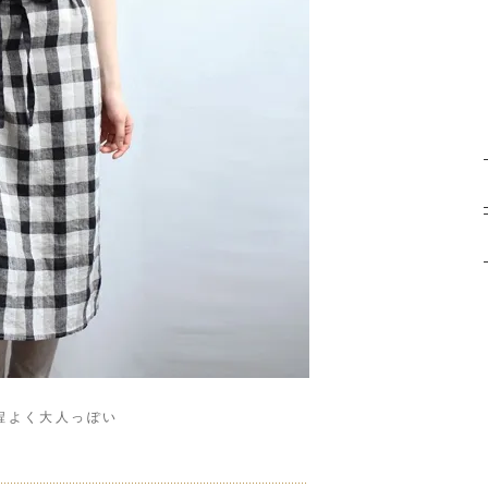
程よく大人っぽい