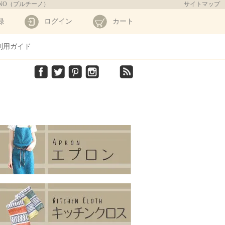
INO（プルチーノ）
サイトマップ
録
ログイン
カート
利用ガイド