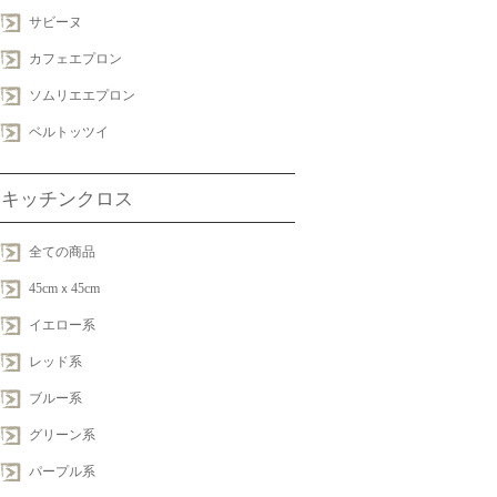
サビーヌ
カフェエプロン
ソムリエエプロン
ベルトッツイ
キッチンクロス
全ての商品
45cmｘ45cm
イエロー系
レッド系
ブルー系
グリーン系
パープル系