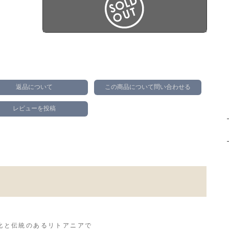
返品について
この商品について問い合わせる
レビューを投稿
化と伝統のあるリトアニアで