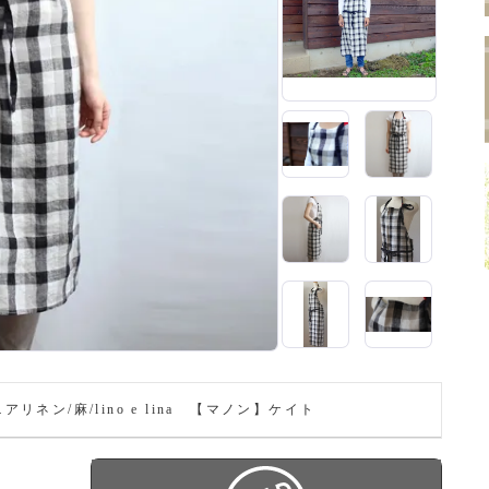
ネン/麻/lino e lina 【マノン】ケイト