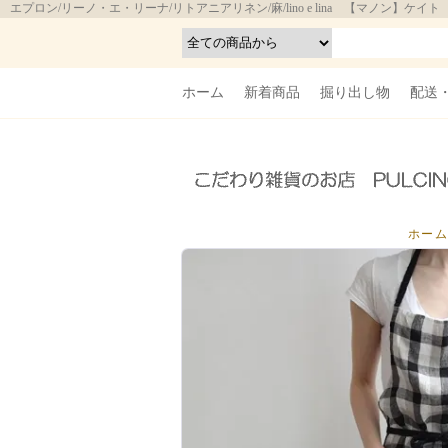
エプロン/リーノ・エ・リーナ/リトアニアリネン/麻/lino e lina 【マノン】
ホーム
新着商品
掘り出し物
配送
ホーム