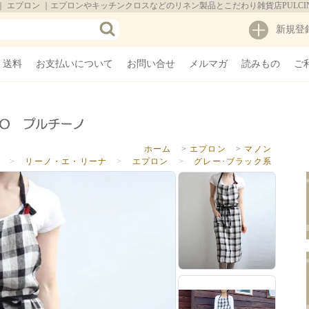
ケイト ｜ エプロン ｜エプロンやキッチンクロスなどのリネン製品とこだわり雑貨店PULC
新規登
・送料
お支払いについて
お問い合せ
メルマガ
読みもの
ご
ホーム
>
エプロン
>
マノン
>
リーノ・エ・リーナ
>
エプロン
>
グレー･ブラック系
ホーム
>
エプロン
>
グレー･ブラック系
ホーム
>
色から探す
>
グレー・ブラック系
ホーム
>
価格帯で探す
>
5,000～9,999円
ホーム
>
ブランドから探す
>
リーノ・エ・リーナ
ホーム
>
国からさがす
>
リトアニア