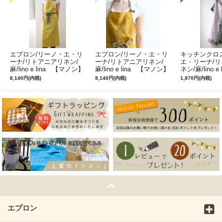
エプロン/リーノ・エ・リ
エプロン/リーノ・エ・リ
キッチンクロ
ーナ/リトアニアリネン/
ーナ/リトアニアリネン/
エ・リーナ/
麻/lino e lina 【マノン】
麻/lino e lina 【マノン】
ネン/麻/lino e
ミモザ
サフランイエロー
ルフィ】パー
8,140円(内税)
8,140円(内税)
1,870円(内税)
ン
エプロン