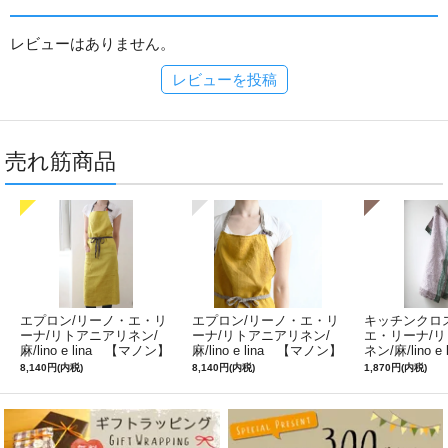
レビューはありません。
レビューを投稿
売れ筋商品
エプロン/リーノ・エ・リ
エプロン/リーノ・エ・リ
キッチンクロ
ーナ/リトアニアリネン/
ーナ/リトアニアリネン/
エ・リーナ/
麻/lino e lina 【マノン】
麻/lino e lina 【マノン】
ネン/麻/lino e
ミモザ
サフランイエロー
ルフィ】パー
8,140円(内税)
8,140円(内税)
1,870円(内税)
ン