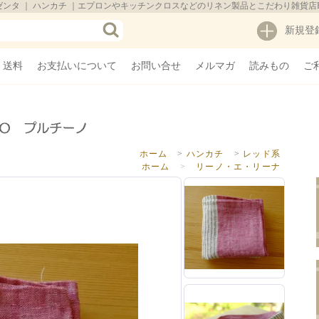
ータ】マゼンタ ｜ ハンカチ ｜エプロンやキッチンクロスなどのリネン製品とこだわり雑貨店
新規登
・送料
お支払いについて
お問い合せ
メルマガ
読みもの
ご
ホーム
>
ハンカチ
>
レッド系
ホーム
>
リーノ・エ・リーナ
ホーム
>
色から探す
>
オレンジ・レッド系
ホーム
>
価格帯で探す
>
1,000～2,999円
ホーム
>
ブランドから探す
>
リーノ・エ・リーナ
ホーム
>
国からさがす
>
リトアニア