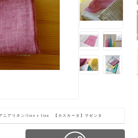
アリネン/lino e lina 【カスカータ】マゼンタ