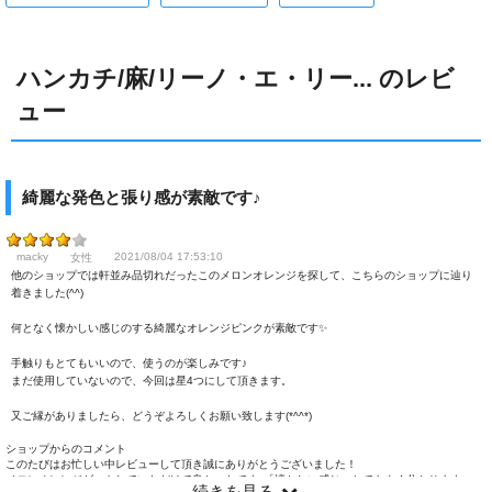
ハンカチ/麻/リーノ・エ・リー... のレビ
ュー
綺麗な発色と張り感が素敵です♪
macky
2021/08/04 17:53:10
女性
他のショップでは軒並み品切れだったこのメロンオレンジを探して、こちらのショップに辿り
着きました(^^)
何となく懐かしい感じのする綺麗なオレンジピンクが素敵です✨
手触りもとてもいいので、使うのが楽しみです♪
まだ使用していないので、今回は星4つにして頂きます。
又ご縁がありましたら、どうぞよろしくお願い致します(*^^*)
ショップからのコメント
このたびはお忙しい中レビューして頂き誠にありがとうございました！
メロンオレンジゲットしていただけて良かったです♪「懐かしい感じ」とてもよく分かります。
続きを見る