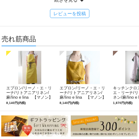
ご検討の皆様にもとても参考になる素敵な表現をありがとうございます！ご愛用頂けましたら幸
いです。
ご返信が遅れまして大変申し訳ございませんでした。これに懲りられず今後ともどうぞよろしく
レビューを投稿
お願いいたします*^^*
（2021/09/10 08:19:56）
売れ筋商品
エプロン/リーノ・エ・リ
エプロン/リーノ・エ・リ
キッチンクロ
ーナ/リトアニアリネン/
ーナ/リトアニアリネン/
エ・リーナ/
麻/lino e lina 【マノン】
麻/lino e lina 【マノン】
ネン/麻/lino e
ミモザ
サフランイエロー
ルフィ】パー
8,140円(内税)
8,140円(内税)
1,870円(内税)
ン