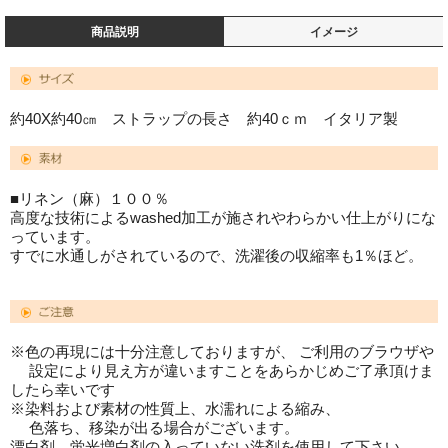
商品説明
イメージ
約40X約40㎝ ストラップの長さ 約40ｃｍ イタリア製
■リネン（麻）１００％
高度な技術によるwashed加工が施されやわらかい仕上がりにな
っています。
すでに水通しがされているので、洗濯後の収縮率も1％ほど。
※色の再現には十分注意しておりますが、 ご利用のブラウザや
設定により見え方が違いますことをあらかじめご了承頂けま
したら幸いです
※染料および素材の性質上、水濡れによる縮み、
色落ち、移染が出る場合がございます。
漂白剤、蛍光増白剤の入っていない洗剤を使用して下さい。