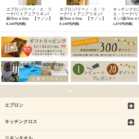
エプロン/リーノ・エ・リ
エプロン/リーノ・エ・リ
キッチンクロ
ーナ/リトアニアリネン/
ーナ/リトアニアリネン/
エ・リーナ/
麻/lino e lina 【マノン】
麻/lino e lina 【マノン】
ネン/麻/lino e
ミモザ
サフランイエロー
ルフィ】パー
8,140円(内税)
8,140円(内税)
1,870円(内税)
ン
エプロン
キッチンクロス
リネンタオル