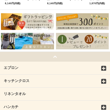
ミモザ
サフランイエロー
ルフィ】パー
8,140円(内税)
8,140円(内税)
1,870円(内税)
ン
エプロン
キッチンクロス
リネンタオル
ハンカチ