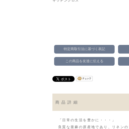
キッチンクロス
特定商取引法に基づく表記
この商品を友達に伝える
商品詳細
「日常の生活を豊かに・・・」
良質な亜麻の原産地であり、リネンの