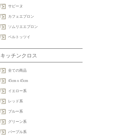
サビーヌ
カフェエプロン
ソムリエエプロン
ベルトッツイ
キッチンクロス
全ての商品
45cmｘ45cm
イエロー系
レッド系
ブルー系
グリーン系
パープル系