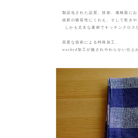
製品化された品質、技術、価格面にお
抜群の吸収性にくわえ、そして乾きや
しかも丈夫な素材でキッチンクロスな
高度な技術による特殊加工、
washed加工が施されやわらかい仕上