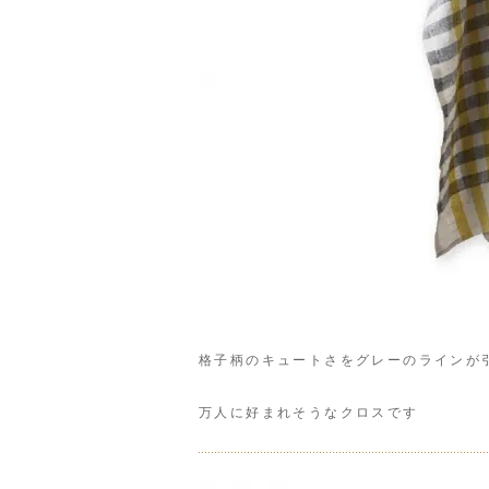
格子柄のキュートさをグレーのラインが
万人に好まれそうなクロスです