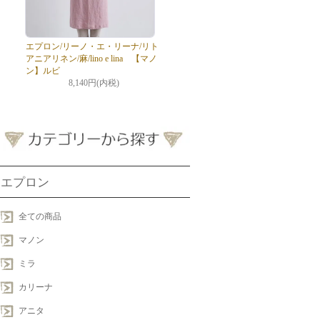
エプロン/リーノ・エ・リーナ/リト
アニアリネン/麻/lino e lina 【マノ
ン】ルビ
8,140円(内税)
エプロン
全ての商品
マノン
ミラ
カリーナ
アニタ