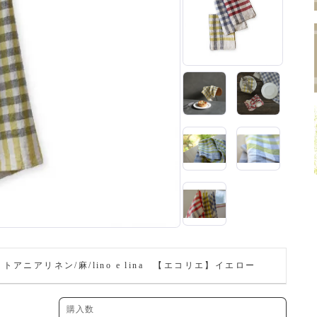
アニアリネン/麻/lino e lina 【エコリエ】イエロー
購入数