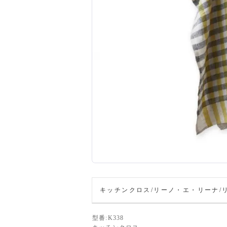
キッチンクロス/リーノ・エ・リーナ/リト
型番:K338