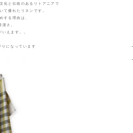
文化と伝統のあるリトアニアで
いて優れたリネンです。
めする理由は、
清潔さ。
がいえます。。
がりになっています