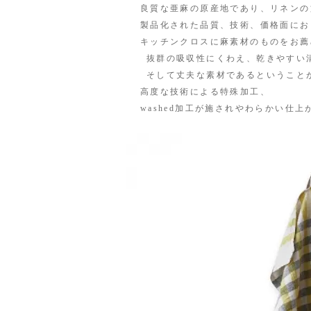
良質な亜麻の原産地であり、リネンの
製品化された品質、技術、価格面にお
キッチンクロスに麻素材のものをお薦
抜群の吸収性にくわえ、乾きやすい
そして丈夫な素材であるということ
高度な技術による特殊加工、
washed加工が施されやわらかい仕上