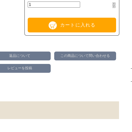
カートに入れる
返品について
この商品について問い合わせる
レビューを投稿