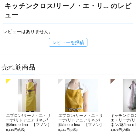
キッチンクロス/リーノ・エ・リ... のレビ
ュー
レビューはありません。
レビューを投稿
売れ筋商品
エプロン/リーノ・エ・リ
エプロン/リーノ・エ・リ
キッチンクロ
ーナ/リトアニアリネン/
ーナ/リトアニアリネン/
エ・リーナ/
麻/lino e lina 【マノン】
麻/lino e lina 【マノン】
ネン/麻/lino e
ミモザ
サフランイエロー
ルフィ】パー
8,140円(内税)
8,140円(内税)
1,870円(内税)
ン