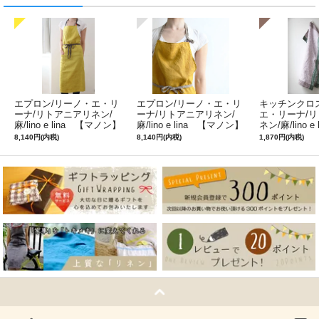
エプロン/リーノ・エ・リ
エプロン/リーノ・エ・リ
キッチンクロ
ーナ/リトアニアリネン/
ーナ/リトアニアリネン/
エ・リーナ/
麻/lino e lina 【マノン】
麻/lino e lina 【マノン】
ネン/麻/lino e
ミモザ
サフランイエロー
ルフィ】パー
8,140円(内税)
8,140円(内税)
1,870円(内税)
ン