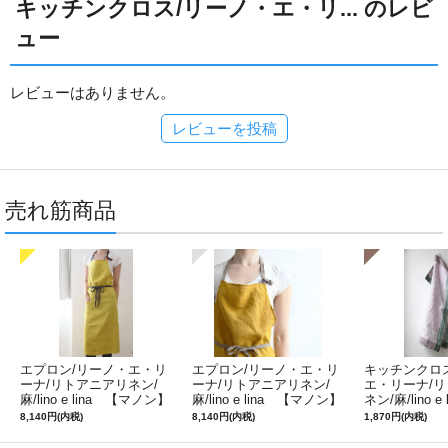
キッチンクロス/リーノ・エ・リ... のレビ
ュー
レビューはありません。
レビューを投稿
売れ筋商品
エプロン/リーノ・エ・リ
エプロン/リーノ・エ・リ
キッチンクロ
ーナ/リトアニアリネン/
ーナ/リトアニアリネン/
エ・リーナ/
麻/lino e lina 【マノン】
麻/lino e lina 【マノン】
ネン/麻/lino e
ミモザ
サフランイエロー
ルフィ】パー
8,140円(内税)
8,140円(内税)
1,870円(内税)
ン