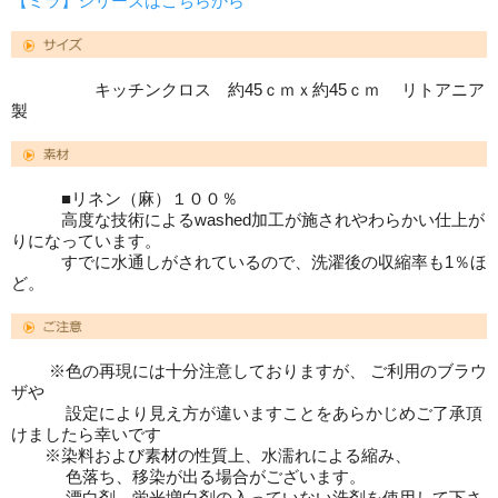
【ミラ】シリーズはこちらから
キッチンクロス 約45ｃｍｘ約45ｃｍ リトアニア
製
■リネン（麻）１００％
高度な技術によるwashed加工が施されやわらかい仕上が
りになっています。
すでに水通しがされているので、洗濯後の収縮率も1％ほ
ど。
※色の再現には十分注意しておりますが、 ご利用のブラウ
ザや
設定により見え方が違いますことをあらかじめご了承頂
けましたら幸いです
※染料および素材の性質上、水濡れによる縮み、
色落ち、移染が出る場合がございます。
漂白剤、蛍光増白剤の入っていない洗剤を使用して下さ