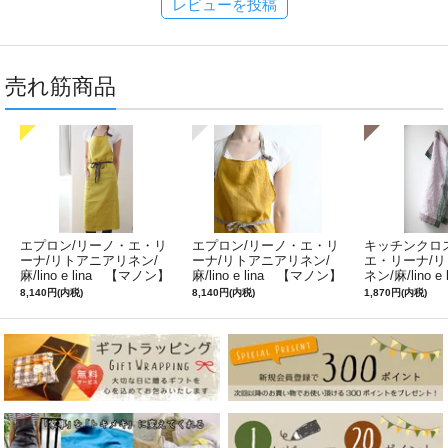
レビューを投稿
売れ筋商品
エプロン/リーノ・エ・リ
エプロン/リーノ・エ・リ
キッチンクロ
ーナ/リトアニアリネン/
ーナ/リトアニアリネン/
エ・リーナ/
麻/lino e lina 【マノン】
麻/lino e lina 【マノン】
ネン/麻/lino e
ミモザ
サフランイエロー
ルフィ】パー
8,140円(内税)
8,140円(内税)
1,870円(内税)
ン