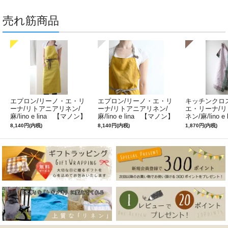
売れ筋商品
エプロン/リーノ・エ・リ
エプロン/リーノ・エ・リ
キッチンクロ
ーナ/リトアニアリネン/
ーナ/リトアニアリネン/
エ・リーナ/
麻/lino e lina 【マノン】
麻/lino e lina 【マノン】
ネン/麻/lino e
ミモザ
サフランイエロー
ルフィ】パー
8,140円(内税)
8,140円(内税)
1,870円(内税)
ン