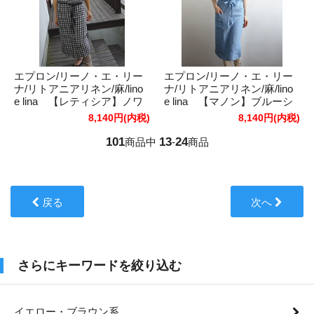
エプロン/リーノ・エ・リー
エプロン/リーノ・エ・リー
ナ/リトアニアリネン/麻/lino
ナ/リトアニアリネン/麻/lino
e lina 【レティシア】ノワ
e lina 【マノン】ブルーシ
ール
エル
8,140円(内税)
8,140円(内税)
101
13
24
商品中
-
商品
戻る
次へ
さらにキーワードを絞り込む
イエロー・ブラウン系