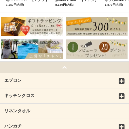
ミモザ
サフランイエロー
ルフィ】パー
8,140円(内税)
8,140円(内税)
1,870円(内税)
ン
エプロン
キッチンクロス
リネンタオル
ハンカチ