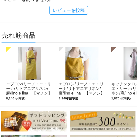
レビューを投稿
売れ筋商品
エプロン/リーノ・エ・リ
エプロン/リーノ・エ・リ
キッチンクロ
ーナ/リトアニアリネン/
ーナ/リトアニアリネン/
エ・リーナ/
麻/lino e lina 【マノン】
麻/lino e lina 【マノン】
ネン/麻/lino e
ミモザ
サフランイエロー
ルフィ】パー
8,140円(内税)
8,140円(内税)
1,870円(内税)
ン