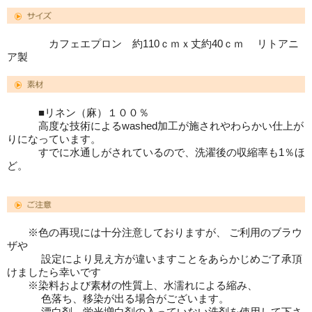
カフェエプロン 約110ｃｍｘ丈約40ｃｍ リトアニ
ア製
■リネン（麻）１００％
高度な技術によるwashed加工が施されやわらかい仕上が
りになっています。
すでに水通しがされているので、洗濯後の収縮率も1％ほ
ど。
※色の再現には十分注意しておりますが、 ご利用のブラウ
ザや
設定により見え方が違いますことをあらかじめご了承頂
けましたら幸いです
※染料および素材の性質上、水濡れによる縮み、
色落ち、移染が出る場合がございます。
漂白剤、蛍光増白剤の入っていない洗剤を使用して下さ