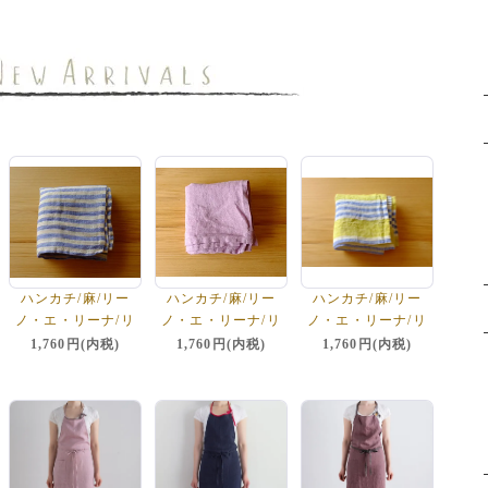
ルー
ッド
ハンカチ/麻/リー
ハンカチ/麻/リー
ハンカチ/麻/リー
ノ・エ・リーナ/リ
ノ・エ・リーナ/リ
ノ・エ・リーナ/リ
トアニアリネン/lino
トアニアリネン/lino
トアニアリネン/lino
1,760円(内税)
1,760円(内税)
1,760円(内税)
e lina 【レンヌ・
e lina 【ウィステ
e lina 【フェリー
ストライプ】
リア】
チェ】イエロー