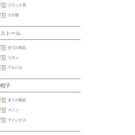
ブラック系
その他
ストール
全ての商品
リネン
アルパカ
帽子
全ての商品
マノン
マノンビス