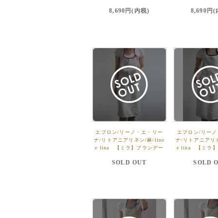
ヌ・ダークブルー
ヌ・ブ
8,690円(内税)
8,690円
エプロン/リーノ・エ・リー
エプロン/リー
ナ/リトアニアリネン/麻/lino
ナ/リトアニアリネン
e lina 【ミラ】ブランデー
e lina 【ミ
ルレッド
ルブラ
SOLD OUT
SOLD 