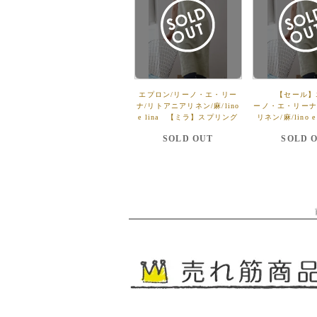
エプロン/リーノ・エ・リー
【セール】
ナ/リトアニアリネン/麻/lino
ーノ・エ・リーナ
e lina 【ミラ】スプリング
リネン/麻/lino e
グリーン・アクアブルー
ラ】スプリング
SOLD OUT
SOLD 
クアブ