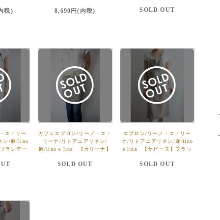
ルー
ン
ーグレー
SOLD OUT
(内税)
8,690円(内税)
ノ・エ・リー
カフェエプロン/リーノ・エ・
エプロン/リーノ・エ・リー
/麻/lino
リーナ/リトアニアリネン/
ナ/リトアニアリネン/麻/lino
ラ】ブランデー
麻/lino e lina 【カリーナ】
e lina 【サビーヌ】フラッ
ック
スプリンググリーン
クス
OUT
SOLD OUT
SOLD OUT