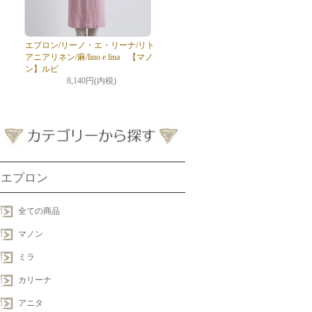
エプロン/リーノ・エ・リーナ/リト
アニアリネン/麻/lino e lina 【マノ
ン】ルビ
8,140円(内税)
エプロン
全ての商品
マノン
ミラ
カリーナ
アニタ