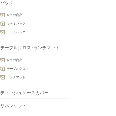
バッグ
全ての商品
キャミバッグ
トートバッグ
テーブルクロス･ランチマット
全ての商品
テーブルクロス
ランチマット
ティッシュケースカバー
リネンケット