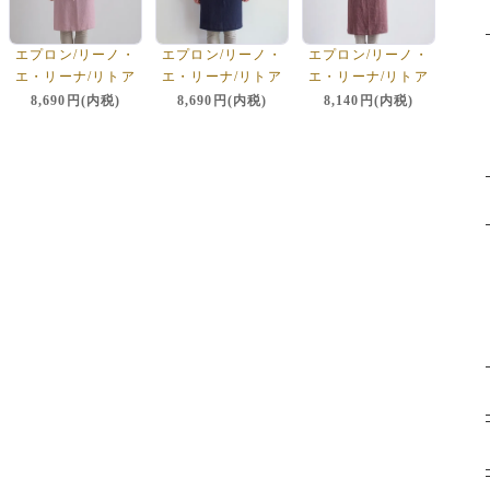
エプロン/リーノ・
エプロン/リーノ・
エプロン/リーノ・
エ・リーナ/リトア
エ・リーナ/リトア
エ・リーナ/リトア
ニアリネン/麻/lino
ニアリネン/麻/lino
ニアリネン/麻/lino
8,690円(内税)
8,690円(内税)
8,140円(内税)
e lina 【ミラ】ル
e lina 【ミラ】ノ
e lina 【マノン】
ビ
クターン
ヴィンテージモーヴ