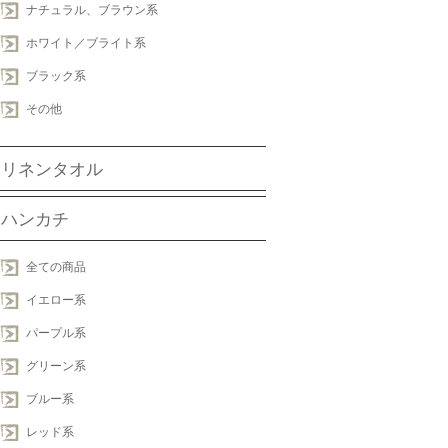
ナチュラル、ブラウン系
ホワイト／ブライト系
ブラック系
その他
リネンタオル
ハンカチ
全ての商品
イエロー系
パープル系
グリーン系
ブルー系
レッド系