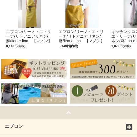
エプロン/リーノ・エ・リ
エプロン/リーノ・エ・リ
キッチンクロ
ーナ/リトアニアリネン/
ーナ/リトアニアリネン/
エ・リーナ/
麻/lino e lina 【マノン】
麻/lino e lina 【マノン】
ネン/麻/lino e
ミモザ
サフランイエロー
ルフィ】パー
8,140円(内税)
8,140円(内税)
1,870円(内税)
ン
エプロン